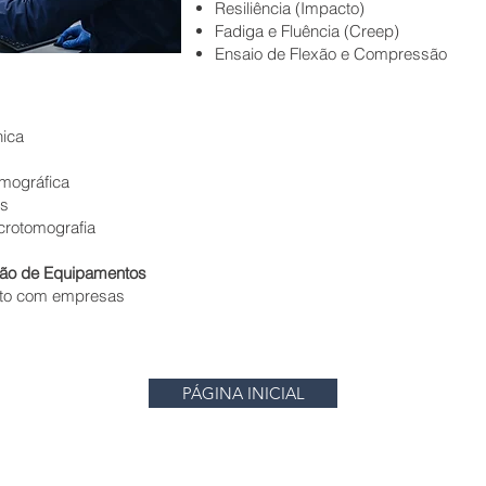
Resiliência (Impacto)
Fadiga e Fluência (Creep)
Ensaio de Flexão e Compressão
nica
amográfica
as
crotomografia
ção de Equipamentos
nto com empresas
PÁGINA INICIAL