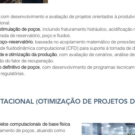
, com desenvolvimento e avaliação de projetos orientados à produtiv
ional.
estimulação de poços
, incluindo fraturamento hidráulico, acidificação 
rada de reservatório, poço e fluidos.
ço–reservatório
, baseada no acoplamento matemático de pressões 
de fluidodinâmica computacional (CFD) para suporte à tomada de d
ade e otimização da produção
, com avaliação de cenários, análise de
o do fator de recuperação.
definitivo de poços
, com desenvolvimento de programas tecnicame
regulatórias.
ACIONAL (OTIMIZAÇÃO DE PROJETOS D
los computacionais de base física
rtamento de poços, atuando como