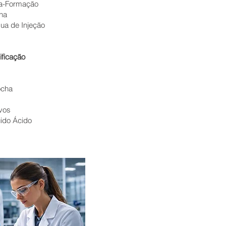
ua-Formação
na
ua de Injeção
ificação
ocha
ivos
uido Ácido