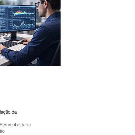
liação da
 Permeabilidade
são