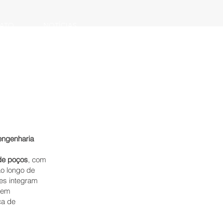
ATO
NOTÍCIAS
engenharia
de poços
, com
ao longo de
ões integram
gem
ca de